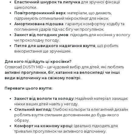
Еластичний шнурок та липучка
для зручної фіксації
щиколотки.
Повітропроникний верх
: матеріали, що дихають,
підтримують оптимальний мікроклімат для ніжок.
Амортизована підошва
: гарантує комфортну ходьбу та
поглинання ударів під час бігу чи прогулянок.
Захист від погодних умов
: підходить для носіння у вологу
чи прохолодну погоду.
Петля для швидкого надягання взуття
, що робить
використання ще зручнішим.
Для кого підійдуть ці кросівки?
Crossroad DUSTY MID – це чудовий вибір для дітей, які люблять
активні прогулянки, біг, катання на велосипеді чи інші
види відпочинку на свіжому повітрі
.
Переваги цього взуття:
Захист від вологи та холоду:
Надійний матеріал захищає
ніжки ваших дітей навіть у негоду.
Стильний вигляд:
Глибокі кольори та елегантний дизайн
роблять взуття стильним доповненням до будь-якого
образу.
Комфорт на кожному кроці:
Ідеально підходять для
тривалих прогулянок чи активного відпочинку.