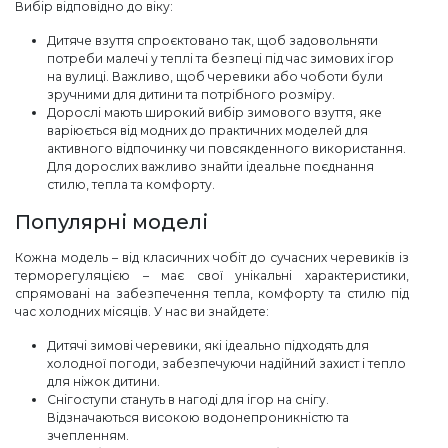
Вибір відповідно до віку:
Дитяче взуття спроєктовано так, щоб задовольняти
потреби малечі у теплі та безпеці під час зимових ігор
на вулиці. Важливо, щоб черевики або чоботи були
зручними для дитини та потрібного розміру.
Дорослі мають широкий вибір зимового взуття, яке
варіюється від модних до практичних моделей для
активного відпочинку чи повсякденного використання.
Для дорослих важливо знайти ідеальне поєднання
стилю, тепла та комфорту.
Популярні моделі
Кожна модель – від класичних чобіт до сучасних черевиків із
терморегуляцією – має свої унікальні характеристики,
спрямовані на забезпечення тепла, комфорту та стилю під
час холодних місяців. У нас ви знайдете:
Дитячі зимові черевики, які ідеально підходять для
холодної погоди, забезпечуючи надійний захист і тепло
для ніжок дитини.
Снігоступи стануть в нагоді для ігор на снігу.
Відзначаються високою водонепроникністю та
зчепленням.