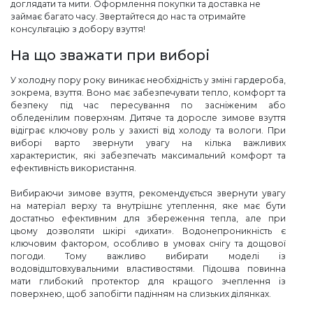
доглядати та мити. Оформлення покупки та доставка не
займає багато часу. Звертайтеся до нас та отримайте
консультацію з добору взуття!
На що зважати при виборі
У холодну пору року виникає необхідність у зміні гардероба,
зокрема, взуття. Воно має забезпечувати тепло, комфорт та
безпеку під час пересування по засніженим або
обледенілим поверхням. Дитяче та доросле зимове взуття
відіграє ключову роль у захисті від холоду та вологи. При
виборі варто звернути увагу на кілька важливих
характеристик, які забезпечать максимальний комфорт та
ефективність використання.
Вибираючи зимове взуття, рекомендується звернути увагу
на матеріал верху та внутрішнє утеплення, яке має бути
достатньо ефективним для збереження тепла, але при
цьому дозволяти шкірі «дихати». Водонепроникність є
ключовим фактором, особливо в умовах снігу та дощової
погоди. Тому важливо вибирати моделі із
водовідштовхувальними властивостями. Підошва повинна
мати глибокий протектор для кращого зчеплення із
поверхнею, щоб запобігти падінням на слизьких ділянках.