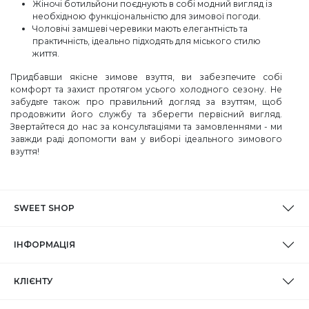
Жіночі ботильйони поєднують в собі модний вигляд із
необхідною функціональністю для зимової погоди.
Чоловічі замшеві черевики мають елегантність та
практичність, ідеально підходять для міського стилю
життя.
Придбавши якісне зимове взуття, ви забезпечите собі
комфорт та захист протягом усього холодного сезону. Не
забудьте також про правильний догляд за взуттям, щоб
продовжити його службу та зберегти первісний вигляд.
Звертайтеся до нас за консультаціями та замовленнями - ми
завжди раді допомогти вам у виборі ідеального зимового
взуття!
SWEET SHOP
ІНФОРМАЦІЯ
КЛІЄНТУ