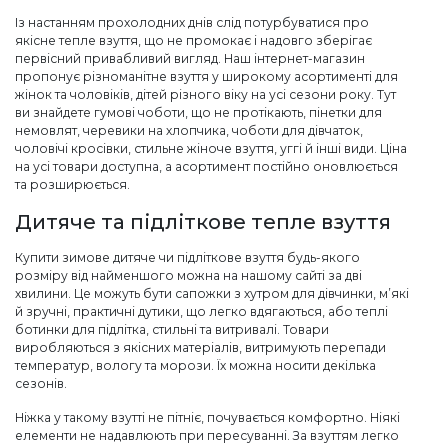
Із настанням прохолодних днів слід потурбуватися про
якісне тепле взуття, що не промокає і надовго зберігає
первісний привабливий вигляд. Наш інтернет-магазин
пропонує різноманітне взуття у широкому асортименті для
жінок та чоловіків, дітей різного віку на усі сезони року. Тут
ви знайдете гумові чоботи, що не протікають, пінетки для
немовлят, черевики на хлопчика, чоботи для дівчаток,
чоловічі кросівки, стильне жіноче взуття, уггі й інші види. Ціна
на усі товари доступна, а асортимент постійно оновлюється
та розширюється.
Дитяче та підліткове тепле взуття
Купити зимове дитяче чи підліткове взуття будь-якого
розміру від найменшого можна на нашому сайті за дві
хвилини. Це можуть бути сапожки з хутром для дівчинки, м’які
й зручні, практичні дутики, що легко вдягаються, або теплі
ботинки для підлітка, стильні та витривалі. Товари
виробляються з якісних матеріалів, витримують перепади
температур, вологу та морози. Їх можна носити декілька
сезонів.
Ніжка у такому взутті не пітніє, почувається комфортно. Ніякі
елементи не надавлюють при пересуванні. За взуттям легко