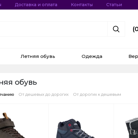
ы
Доставка и оплата
Контакты
Статьи
(
Летняя обувь
Одежда
Вер
няя обувь
лчанию
От дешевых до дорогих
От дорогих к дешевым