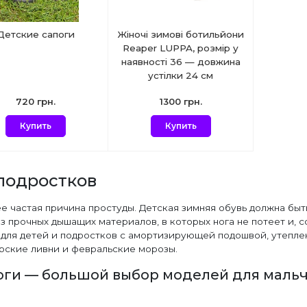
Детские сапоги
Жіночі зимові ботильйони
Reaper LUPPA, розмір у
наявності 36 — довжина
устілки 24 см
720 грн.
1300 грн.
Купить
Купить
 подростков
 частая причина простуды. Детская зимняя обувь должна быт
из прочных дышащих материалов, в которых нога не потеет и, 
и для детей и подростков с амортизирующей подошвой, утеп
рские ливни и февральские морозы.
оги — большой выбор моделей для мальч