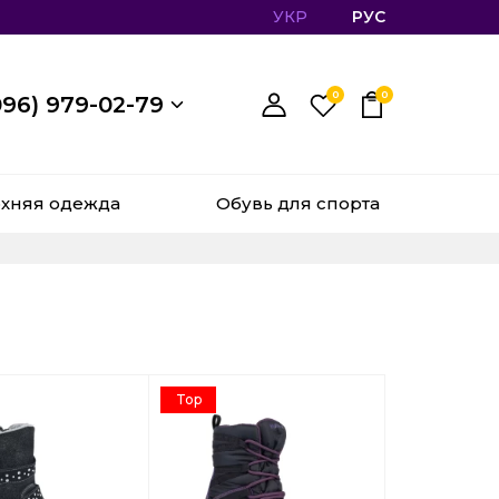
УКР
РУС
0
0
096) 979-02-79
хняя одежда
Обувь для спорта
Top