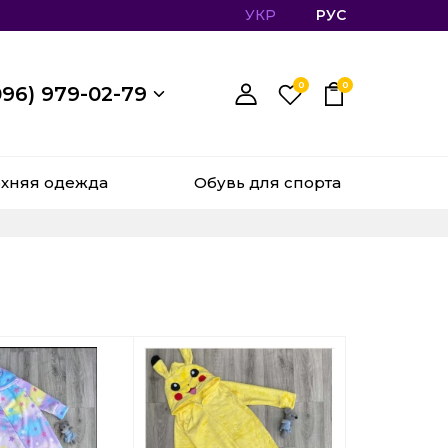
УКР
РУС
0
0
096) 979-02-79
хняя одежда
Обувь для спорта