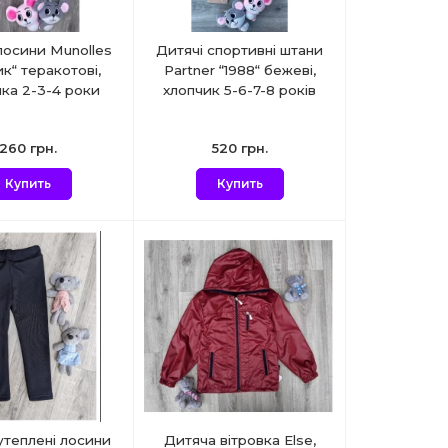
лосини Munolles
Дитячі спортивні штани
к“ теракотові,
Partner “1988“ бежеві,
нка 2-3-4 роки
хлопчик 5-6-7-8 років
260 грн.
520 грн.
Купить
Купить
утеплені лосини
Дитяча вітровка Else,