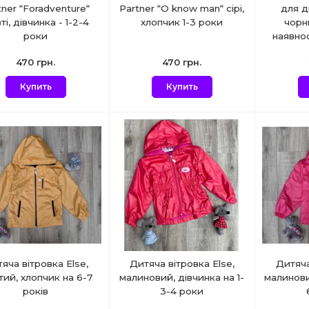
tner “Foradventure“
Partner “O know man“ сірі,
для д
ті, дівчинка - 1-2-4
хлопчик 1-3 роки
чорн
роки
наявнос
470 грн.
470 грн.
Купить
Купить
яча вітровка Else,
Дитяча вітровка Else,
Дитяча
ий, хлопчик на 6-7
малиновий, дівчинка на 1-
малинови
років
3-4 роки