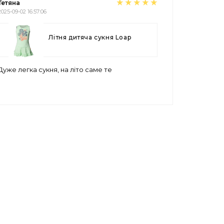
Тетяна
2025-09-02 16:57:06
Літня дитяча сукня Loap
Дуже легка сукня, на літо саме те