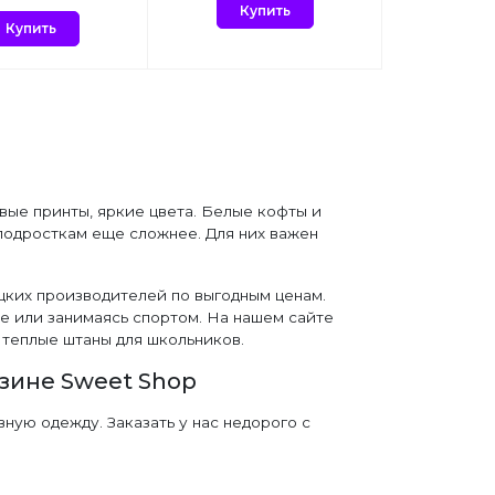
Купить
Купить
вые принты, яркие цвета. Белые кофты и
подросткам еще сложнее. Для них важен
цких производителей по выгодным ценам.
це или занимаясь спортом. На нашем сайте
и теплые штаны для школьников.
зине Sweet Shop
ную одежду. Заказать у нас недорого с