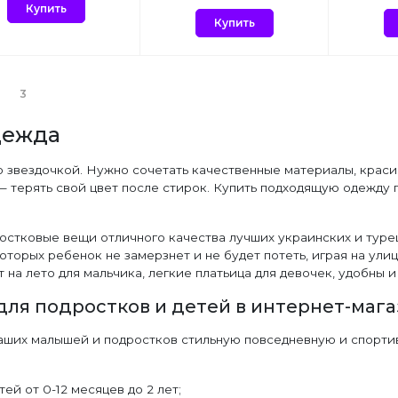
Купить
Купить
3
дежда
о звездочкой. Нужно сочетать качественные материалы, краси
— терять свой цвет после стирок. Купить подходящую одежду 
остковые вещи отличного качества лучших украинских и туре
оторых ребенок не замерзнет и не будет потеть, играя на ули
 на лето для мальчика, легкие платьица для девочек, удобны 
для подростков и детей в интернет-мага
аших малышей и подростков стильную повседневную и спортив
ей от 0-12 месяцев до 2 лет;