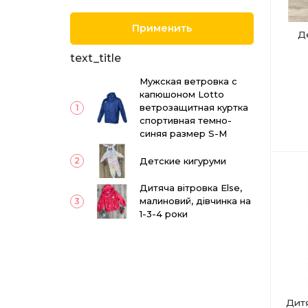
Применить
Д
text_title
Мужская ветровка с
капюшоном Lotto
ветрозащитная куртка
1
спортивная темно-
синяя размер S-M
Детские кигуруми
2
Дитяча вітровка Else,
малиновий, дівчинка на
3
1-3-4 роки
Дитя