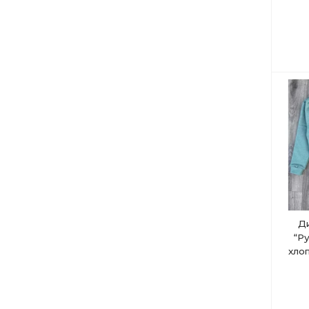
Д
“Ру
хлоп