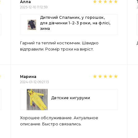
Алла
2025-12-10 11:12:59
Дитячий Спальник, у горошок,
для дівчинки 1-2-3 роки, на флісі,
зима
Гарний та теплий костюмчик. Швидко
відправили. Розмір трохи на виріст.
Марина
2024-01-12 09:21:13
Детские кигуруми
Хорошее обслуживание. Актуальное
описание. Быстро связались.