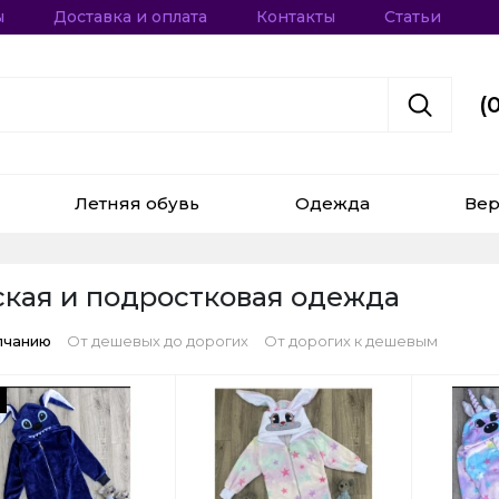
ы
Доставка и оплата
Контакты
Статьи
(
Летняя обувь
Одежда
Вер
ская и подростковая одежда
лчанию
От дешевых до дорогих
От дорогих к дешевым