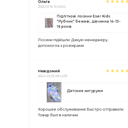
Ольга
2026-01-16 10:40:04
Підліткові лосини Eser Kids
“Рубчик“ бежеві, дівчинка 14-15-
16 років
Лосини підійшли. Дякую менеджеру,
допомогла з розмірами
Невідомий
2024-03-05 09:43:57
Детские кигуруми
Хорошее обслуживание Быстро отправили
Товар был в наличии