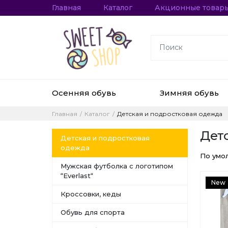
Главная
Каталог
Акционные товар
Осенняя обувь
Зимняя обувь
Главная
Каталог
Детская и подростковая одежда
Дет
Детская и подростковая
одежда
По умо
Мужская футболка с логотипом
“Everlast“
New
Кроссовки, кеды
Обувь для спорта