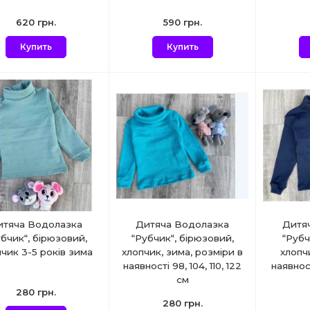
620 грн.
590 грн.
Купить
Купить
итяча Водолазка
Дитяча Водолазка
Дитя
бчик“, бірюзовий,
“Рубчик“, бірюзовий,
“Рубч
чик 3-5 років зима
хлопчик, зима, розміри в
хлопч
наявності 98, 104, 110, 122
наявност
см
280 грн.
280 грн.