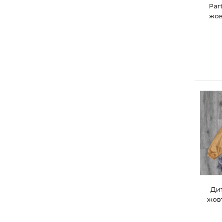
Par
жов
Дит
жовт