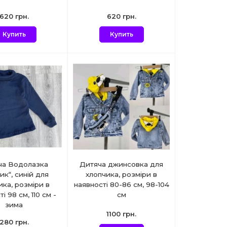
620 грн.
620 грн.
Купить
Купить
ча Водолазка
Дитяча джинсовка для
ик“, синій для
хлопчика, розміри в
ика, розміри в
наявності 80-86 см, 98-104
і 98 см, 110 см -
см
зима
1100 грн.
280 грн.