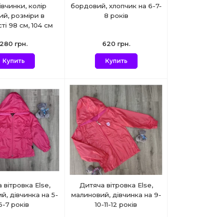
івчинки, колір
бордовий, хлопчик на 6-7-
ий, розміри в
8 років
ті 98 см, 104 см
280 грн.
620 грн.
Купить
Купить
 вітровка Else,
Дитяча вітровка Else,
й, дівчинка на 5-
малиновий, дівчинка на 9-
6-7 років
10-11-12 років