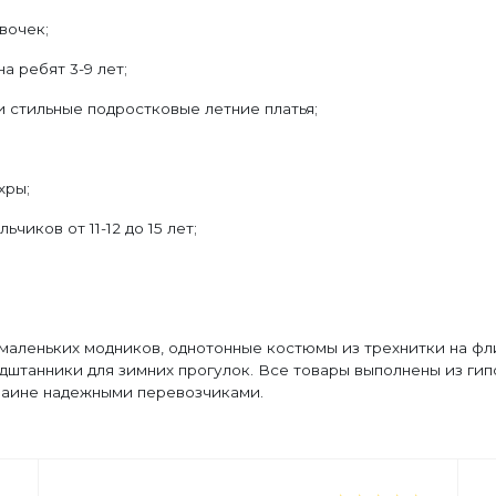
вочек;
 ребят 3-9 лет;
и стильные подростковые летние платья;
хры;
чиков от 11-12 до 15 лет;
 маленьких модников, однотонные костюмы из трехнитки на фли
дштанники для зимних прогулок. Все товары выполнены из ги
краине надежными перевозчиками.