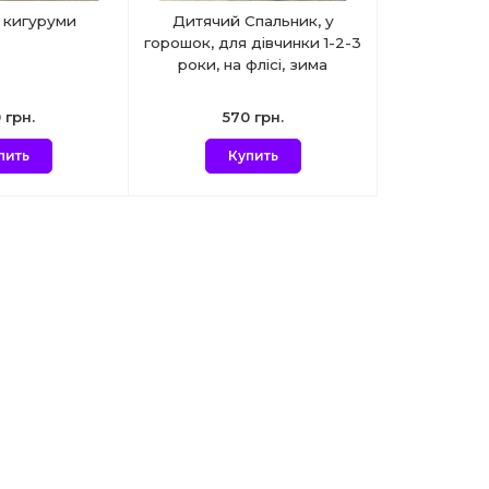
 кигуруми
Дитячий Спальник, у
горошок, для дівчинки 1-2-3
роки, на флісі, зима
 грн.
570 грн.
пить
Купить