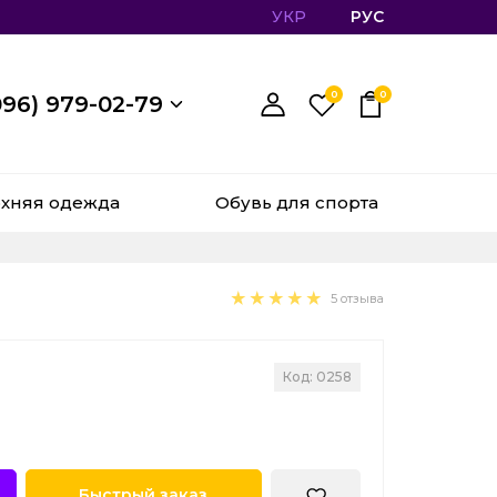
УКР
РУС
0
0
096) 979-02-79
хняя одежда
Обувь для спорта
5 отзыва
Код: 0258
Быстрый заказ