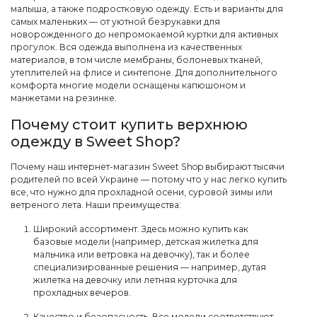
малыша, а также подростковую одежду. Есть и варианты для
самых маленьких — от уютной безрукавки для
новорожденного до непромокаемой куртки для активных
прогулок. Вся одежда выполнена из качественных
материалов, в том числе мембраны, болоневых тканей,
утеплителей на флисе и синтепоне. Для дополнительного
комфорта многие модели оснащены капюшоном и
манжетами на резинке.
Почему стоит купить верхнюю
одежду в Sweet Shop?
Почему наш интернет-магазин Sweet Shop выбирают тысячи
родителей по всей Украине — потому что у нас легко купить
все, что нужно для прохладной осени, суровой зимы или
ветреного лета. Наши преимущества:
Широкий ассортимент. Здесь можно купить как
базовые модели (например, детская жилетка для
мальчика или ветровка на девочку), так и более
специализированные решения — например, дутая
жилетка на девочку или летняя курточка для
прохладных вечеров.
Качество и безопасность. Все модели соответствуют