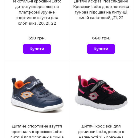
Текстильні кросівки Lotto
Дитячі яскраві повсякденні
дитячі універсальні на
Кросівки Lotto для хлопчика
платформі Зручне
гумова підошва на липучці
спортивне взуття для
синій салатовий, ,21, 22
хлопчика, 20, 21, 22
650 грн.
680 грн.
Купити
Купити
Дитяче спортивне взуття
Дитячі кросівки для
оригінальні кросівки Lotto
дівчинки Lotto, розмір в
дитячі для хлопчиків сині з
наявності 21 - довжина