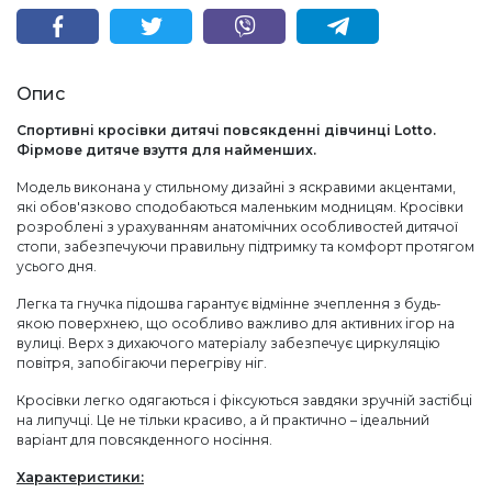
Опис
Спортивні кросівки дитячі повсякденні дівчинці Lotto.
Фірмове дитяче взуття для найменших.
Модель виконана у стильному дизайні з яскравими акцентами,
які обов'язково сподобаються маленьким модницям. Кросівки
розроблені з урахуванням анатомічних особливостей дитячої
стопи, забезпечуючи правильну підтримку та комфорт протягом
усього дня.
Легка та гнучка підошва гарантує відмінне зчеплення з будь-
якою поверхнею, що особливо важливо для активних ігор на
вулиці. Верх з дихаючого матеріалу забезпечує циркуляцію
повітря, запобігаючи перегріву ніг.
Кросівки легко одягаються і фіксуються завдяки зручній застібці
на липучці. Це не тільки красиво, а й практично – ідеальний
варіант для повсякденного носіння.
Характеристики: