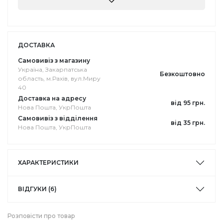
ДОСТАВКА
Самовивіз з магазину
Україна, Закарпатська
Безкоштовно
область, м.Рахів, вул.Миру
40
Доставка на адресу
від 95 грн.
Нова Пошта, УкрПошта
Самовивіз з відділення
від 35 грн.
Нова Пошта, УкрПошта
ХАРАКТЕРИСТИКИ
ВІДГУКИ (6)
Розповісти про товар