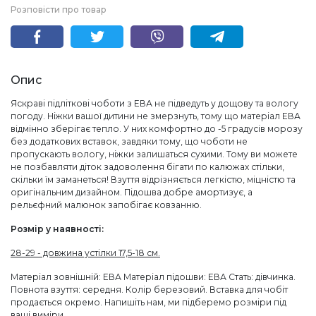
Розповісти про товар
Опис
Яскраві підліткові чоботи з ЕВА не підведуть у дощову та вологу
погоду. Ніжки вашої дитини не змерзнуть, тому що матеріал ЕВА
відмінно зберігає тепло. У них комфортно до -5 градусів морозу
без додаткових вставок, завдяки тому, що чоботи не
пропускають вологу, ніжки залишаться сухими. Тому ви можете
не позбавляти діток задоволення бігати по калюжах стільки,
скільки їм заманеться! Взуття відрізняється легкістю, міцністю та
оригінальним дизайном. Підошва добре амортизує, а
рельєфний малюнок запобігає ковзанню.
Розмір у наявності:
28-29 - довжина устілки 17,5-18 см.
Матеріал зовнішній: ЕВА Матеріал підошви: ЕВА Стать: дівчинка.
Повнота взуття: середня. Колір березовий. Вставка для чобіт
продається окремо. Напишіть нам, ми підберемо розміри під
ваші виміри.