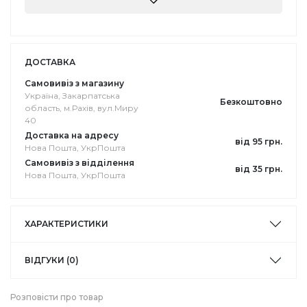
ДОСТАВКА
Самовивіз з магазину
Україна, Закарпатська
Безкоштовно
область, м.Рахів, вул.Миру
40
Доставка на адресу
від 95 грн.
Нова Пошта, УкрПошта
Самовивіз з відділення
від 35 грн.
Нова Пошта, УкрПошта
ХАРАКТЕРИСТИКИ
ВІДГУКИ (0)
Розповісти про товар