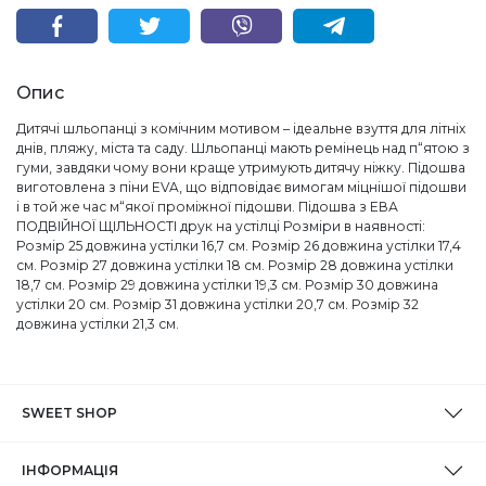
Опис
Дитячі шльопанці з комічним мотивом – ідеальне взуття для літніх
днів, пляжу, міста та саду. Шльопанці мають ремінець над п“ятою з
гуми, завдяки чому вони краще утримують дитячу ніжку. Підошва
виготовлена ​​з піни EVA, що відповідає вимогам міцнішої підошви
і в той же час м“якої проміжної підошви. Підошва з ЕВА
ПОДВІЙНОЇ ЩІЛЬНОСТІ друк на устілці Розміри в наявності:
Розмір 25 довжина устілки 16,7 см. Розмір 26 довжина устілки 17,4
см. Розмір 27 довжина устілки 18 см. Розмір 28 довжина устілки
18,7 см. Розмір 29 довжина устілки 19,3 см. Розмір 30 довжина
устілки 20 см. Розмір 31 довжина устілки 20,7 см. Розмір 32
довжина устілки 21,3 см.
SWEET SHOP
ІНФОРМАЦІЯ