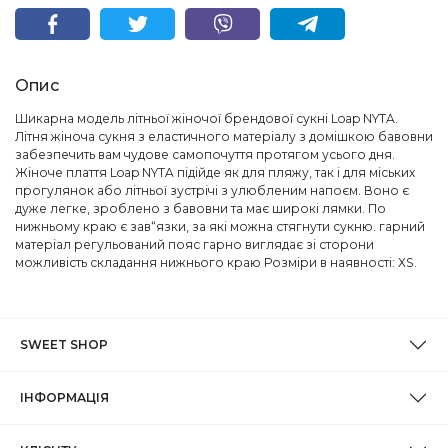
Опис
Шикарна модель літньої жіночої брендової сукні Loap NYTA.
Літня жіноча сукня з еластичного матеріалу з домішкою бавовни
забезпечить вам чудове самопочуття протягом усього дня.
Жіноче плаття Loap NYTA підійде як для пляжу, так і для міських
прогулянок або літньої зустрічі з улюбленим напоєм. Воно є
дуже легке, зроблено з бавовни та має широкі лямки. По
нижньому краю є зав“язки, за які можна стягнути сукню. гарний
матеріал регульований пояс гарно виглядає зі сторони
можливість складання нижнього краю Розміри в наявності: ХS.
SWEET SHOP
ІНФОРМАЦІЯ