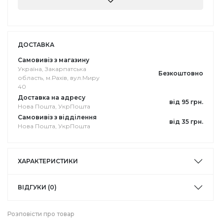
ДОСТАВКА
Самовивіз з магазину
Україна, Закарпатська
Безкоштовно
область, м.Рахів, вул.Миру
40
Доставка на адресу
від 95 грн.
Нова Пошта, УкрПошта
Самовивіз з відділення
від 35 грн.
Нова Пошта, УкрПошта
ХАРАКТЕРИСТИКИ
ВІДГУКИ (0)
Розповісти про товар