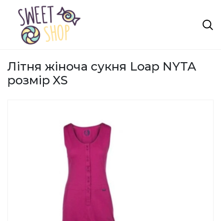
Літня жіноча сукня Loap NYTA
розмір XS