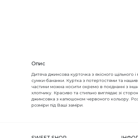
Опис
Дитяча джинсова курточка з якісного щільного і
сумки-бананки. Куртка з потертостями та нашивк
частини можна носити окремо в поєднанні з інш
хлопчику. Красиво та стильно виглядає зі сторо
джинсовка з капюшоном червоного кольору. Розмір
розміри під Ваші заміри.
SWEET SHOP
ІНФО