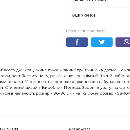
ВІДГУКИ (0)
Розповісти про товар
 м“якого джинса. Джинс дуже м“який і приємний на дотик. Компл
ами, застібається на гудзики. Капюшон знімний. Такий набір од
ими речами. У комплекті з сорочкою джинсовка набуває святко
ни. Стильний дизайн. Виробник Польща. Зверніть увагу: на фото
и в наявності: розмір - 80-86 см - на 1-2 роки. розмір - 98-104
РМАЦІЯ
КЛІЄНТУ