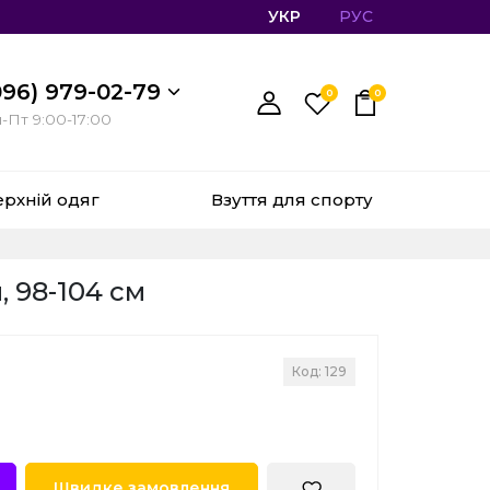
УКР
РУС
096) 979-02-79
0
0
-Пт 9:00-17:00
ерхній одяг
Взуття для спорту
, 98-104 см
Код: 129
Швидке замовлення