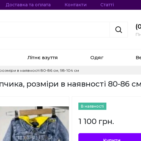
Доставка та оплата
Контакти
Статті
(
Пн
Літнє взуття
Одяг
В
озміри в наявності 80-86 см, 98-104 см
ика, розміри в наявності 80-86 см
В наявності
1 100 грн.
Купити