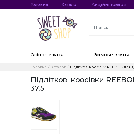
Головна
Каталог
Акційні товари
Осіннє взуття
Зимове взуття
Головна
Каталог
Підліткові кросівки REEBOK для дів
Підліткові кросівки REEBOK 
37.5