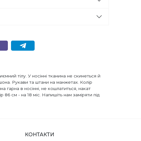
иємний тілу. У носінні тканина не скинеться й
она. Рукави та штани на манжетах. Колір
а гарна в носінні, не кошлатиться, накат
ір 86 см - на 18 міс. Напишіть нам заміряти під
КОНТАКТИ