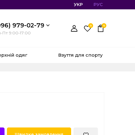
УКР
РУС
096) 979-02-79
0
0
-Пт 9:00-17:00
ерхній одяг
Взуття для спорту
Швидке замовлення