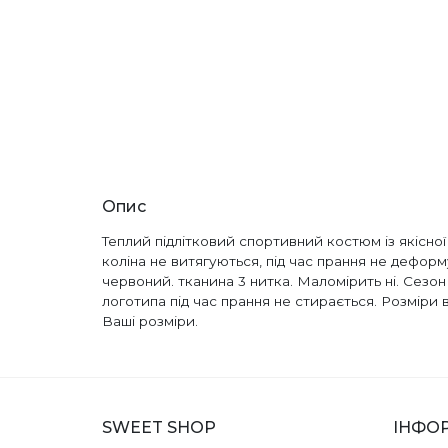
Опис
Теплий підлітковий спортивний костюм із якісної 
коліна не витягуються, під час прання не дефо
червоний. тканина 3 нитка. Маломірить ні. Сезон
логотипа під час прання не стирається. Розміри в н
Ваші розміри.
SWEET SHOP
ІНФО