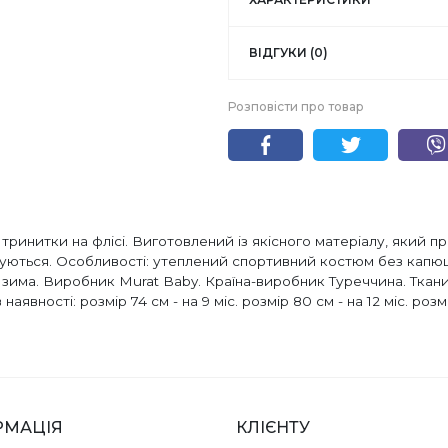
ВІДГУКИ (0)
Розповісти про товар
тринитки на флісі. Виготовлений із якісного матеріалу, який пр
рмуються. Особливості: утеплений спортивний костюм без капюш
 зима. Виробник Murat Baby. Країна-виробник Туреччина. Тканин
аявності: розмір 74 см - на 9 міс. розмір 80 см - на 12 міс. розм
РМАЦІЯ
КЛІЄНТУ