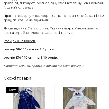
граються, виконують ролі, об'єднуються в теплі душевні компанії.
А це найголовніше!
Прання
: вивернути навиворіт, делікатне прання не більш ніж 30
градусів, краще не віджимати.
Якість відмінна. Стать хлопчик. Тканина махра. Маломірить - ні.
Країна виробник Україна. Сезон осінь, зима.
Розміри в наявності:
розмір 98-104 см – на 3-4 роки.
розмір 134-140 см – на 9-10 років.
Напишіть нам, ми зробимо виміри під Ваші розміри.
Схожі товари
New