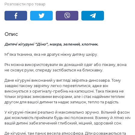
Розповісти про товар
Опис
Дитячі кігурумі “Діно“, махра, зелений, хлопчик.
М“яка тканина, яка не дратує ніжну дитячу шкіру.
Річ можна використовувати як домашній одяг або піжаму, вона
не сковує рухи, спереду застібається на блискавку.
Дане кігурумі виконаний у вигляді звірятка-динозавра. Тому
завдякі такому звірятку легко перевтілитися, адже він
виконується з оригіналу-гребінь на капюшоні. Така піжама не
тільки зігріває зимовими вечорами, але і стає надійним теплим
другом для вашої дитини та надає затишок, тепло та радість.
У кігурумі-піжамі реально й максимально зручно. Вільний фасон
дає можливість приймати будь-які положення. Взимку й літню ніч
вашій дитині забезпечений глибокий, міцний, здоровий сон.
Де кігурумі, там панує весела атмосфера. Діти розважаються та