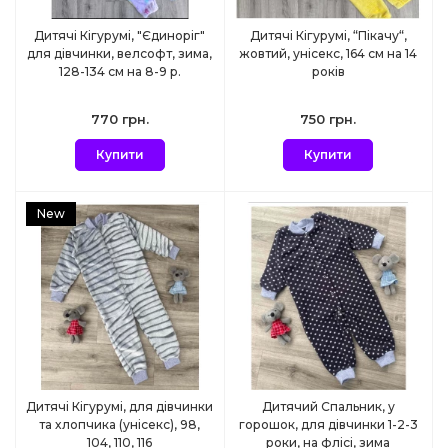
Дитячі Кігурумі, "Єдиноріг"
Дитячі Кігурумі, “Пікачу“,
для дівчинки, велсофт, зима,
жовтий, унісекс, 164 см на 14
128-134 см на 8-9 р.
років
770 грн.
750 грн.
Купити
Купити
New
Дитячі Кігурумі, для дівчинки
Дитячий Спальник, у
та хлопчика (унісекс), 98,
горошок, для дівчинки 1-2-3
104, 110, 116
роки, на флісі, зима