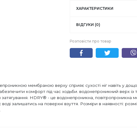
ХАРАКТЕРИСТИКИ
ВІДГУКИ (0)
Розповісти про товар
проникною мембраною верху сприяє сухості ніг навіть у дощов
абезпечити комфорт під час ходьби. водонепроникний верх із
ля затягування. HDRY® - це водонепроникна, повітропроникна 
воді залишатись на поверхні взуття. Розміри в наявності: розмір
.