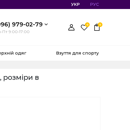
УКР
РУС
096) 979-02-79
0
0
-Пт 9:00-17:00
ерхній одяг
Взуття для спорту
 розміри в