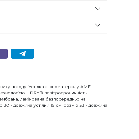
иту погоду. Устілка з піноматеріалу AMF
 технологією HDRY® повітропроникність
мембрана, ламінована безпосередньо на
 30 - довжина устілки 19 см. розмір 33 - довжина