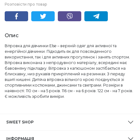
Розповісти про товар
Опис
Вітровка для дівчинки Else – верхній одяг для активної та
енергійної дівчинки. Підходить як для повсякденного
використання, так і для активних прогулянок і занять спортом.
Вітровка виконана з непродувного матеріалу, всередині має
бавовняну підкладку. Вітровка з капюшоном застібається на
блискавку, низ рукавів прикріплений на резинках. З переду
вшиті кишені. Дитяча вітровка вільного крою поєднується зі
спортивними костюмами, джинсами та светрами. Розміри в
наявності: 110 см - на 5 років. 116 см - на 6 років. 122 см - на 7 років.
Є можливість зробити виміри.
SWEET SHOP
ІНФОРМАЦІЯ