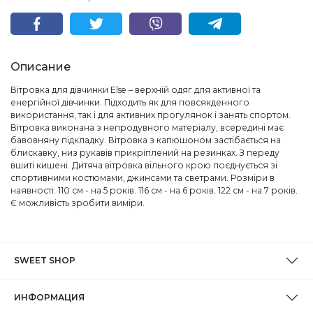
Описание
Вітровка для дівчинки Else – верхній одяг для активної та
енергійної дівчинки. Підходить як для повсякденного
використання, так і для активних прогулянок і занять спортом.
Вітровка виконана з непродувного матеріалу, всередині має
бавовняну підкладку. Вітровка з капюшоном застібається на
блискавку, низ рукавів прикріплений на резинках. З переду
вшиті кишені. Дитяча вітровка вільного крою поєднується зі
спортивними костюмами, джинсами та светрами. Розміри в
наявності: 110 см - на 5 років. 116 см - на 6 років. 122 см - на 7 років.
Є можливість зробити виміри.
SWEET SHOP
ИНФОРМАЦИЯ