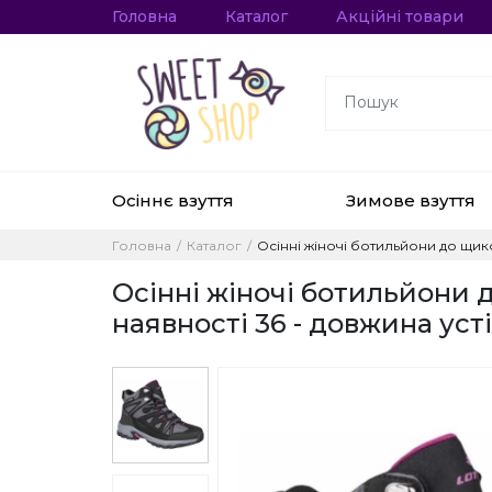
Головна
Каталог
Акційні товари
Осіннє взуття
Зимове взуття
Головна
Каталог
Осінні жіночі ботильйони до щико
Осінні жіночі ботильйони 
наявності 36 - довжина усті