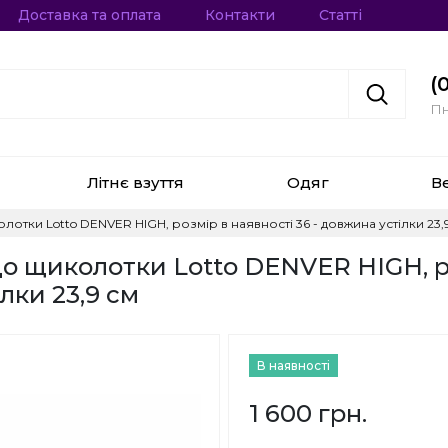
Доставка та оплата
Контакти
Статті
(
Пн
Літнє взуття
Одяг
В
лотки Lotto DENVER HIGH, розмір в наявності 36 - довжина устілки 23,
до щиколотки Lotto DENVER HIGH, р
лки 23,9 см
В наявності
1 600 грн.