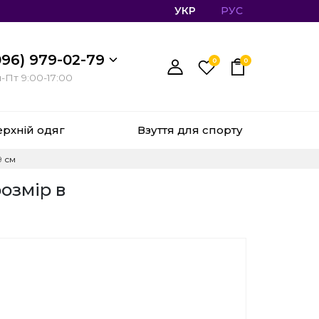
УКР
РУС
096) 979-02-79
0
0
-Пт 9:00-17:00
ерхній одяг
Взуття для спорту
9 см
озмір в