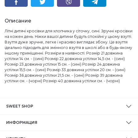
Описание
Літні дитячі кросівки для хлопчика у сіточку, сині. Зручні кросівки
на кожен день. Ніжки вашої дитини будуть спокійні у цьому взутті.
Взуття дуже зручне, легке і красиво виглядає збоку. Це взуття
ідеально підходить для змінного взуття в школі або в будь-якому
іншому приміщенні. Розміри в наявності: Розмір 21 довжина
устілки 14 см. - (сині) Розмір 22 довжина устілки 14,5 см. - (сині)
Розмір 23 довжина устілки 15 см. - (сині) Розмір 24 довжина
устілки 15,5 см. - (сині) Розмір 33 довжина устілки 20 см. - (сині)
Розмір 36 довжина устілки 21,5 см. - (сині) Розмір 39 довжина
устілки см. - (чорні) Розмір 40 довжина устілки см. - (чорні)
SWEET SHOP
ИНФОРМАЦИЯ