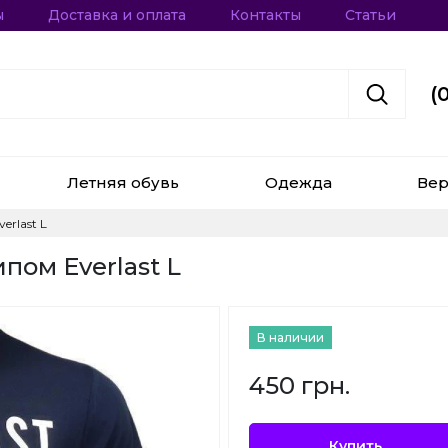
ы
Доставка и оплата
Контакты
Статьи
(
Летняя обувь
Одежда
Вер
rlast L
пом Everlast L
В наличии
450 грн.
Купить