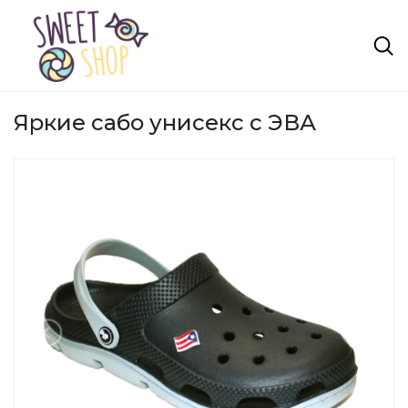
Яркие сабо унисекс с ЭВА