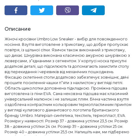
Описание
Жіночі кросівки Umbro Low Sneaker - вибір для повсякденного
носіння. Взуття виготовлене з трикотажу, що добре пропускає
повітря, із щільної сітки. Язичок також виконаний з трикотажу,
що дихає. Шнурівка виконана класичною ажурною шнурівкою з
люверсами, з“єднаними з сегментом. У корпусі носка присутні
додаткові деталі, що підсилюють та допомагають захистити стопу
від перекидання і черевиків від механічних пошкоджень.
Фіксацію склепіння стопи додатково забезпечує зовнішнє, двічі
прошите посилення чашки п“яти з нахлистом у вигляді петлі.
Область щиколотки доповнена підкладкою. Проміжна підошва
виготовлена ​​із піни EVA. Сама нековзна підошва має класичний
універсальний малюнок і не залишає плям. Бічна частина взуття
оздоблена контрастним кольоровим термопластичним принтом
у вигляді культового діамантового логотипа британського
бренду Umbro. Матеріал-синтетика, текстиль, термопласт, EVA.
Розміри у наявності: Розмір 37 - довжина устілки 23,5 см. Розмір
38 – довжина устілки 24 см. Розмір 39 – довжина устілки 25 см.
Розмір 40 – довжина устілки 25,5 см. Напишіть нам, ми підберемо