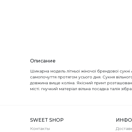
Описание
Шикарна модель літньої жіночої брендової сукні
самопочуття протягом усього дня. Сукня вільного
довжина вище коліна. Якісний принт розташований 
місті. гнучкий матеріал вільна посадка талія зібр
SWEET SHOP
ИНФО
Контакты
Доставк