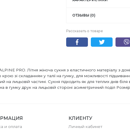
ОТЗЫВЫ (0)
Рассказать о товаре
 ALPINE PRO. Літня жіноча сукня з еластичного матеріалу з д
 крою зі складанням у талії на гумку, для можливості підшиван
на лицьовій частині. Сукня підходить як для теплих днів біля во
ана в гумку друк на лицьовій стороні асиметричний поділ Розміри
РМАЦИЯ
КЛИЕНТУ
а и оплата
Личный кабинет