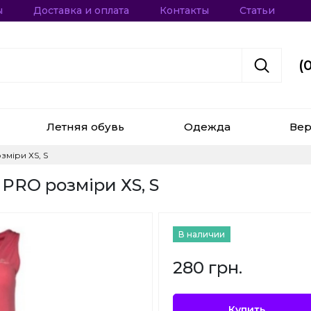
ы
Доставка и оплата
Контакты
Статьи
(
Летняя обувь
Одежда
Вер
зміри ХS, S
 PRO розміри ХS, S
В наличии
280 грн.
Купить