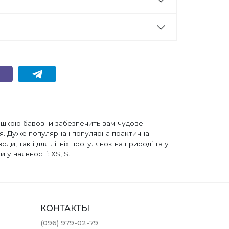
омішкою бавовни забезпечить вам чудове
ня. Дуже популярна і популярна практична
ди, так і для літніх прогулянок на природі та у
 у наявності: ХS, S.
КОНТАКТЫ
(096) 979-02-79