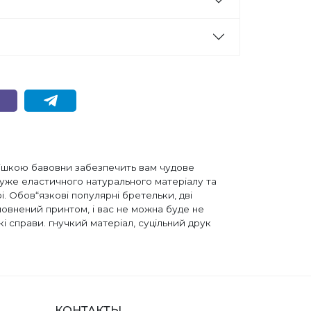
омішкою бавовни забезпечить вам чудове
дуже еластичного натурального матеріалу та
рі. Обов“язкові популярні бретельки, дві
оповнений принтом, і вас не можна буде не
кі справи. гнучкий матеріал, суцільний друк
КОНТАКТЫ