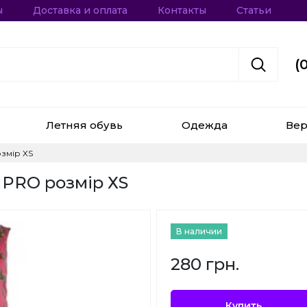
ы
Доставка и оплата
Контакты
Статьи
(
Летняя обувь
Одежда
Вер
озмір ХS
 PRO розмір ХS
В наличии
280 грн.
Купить