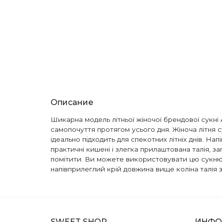
Описание
Шикарна модель літньої жіночої брендової сукні
самопочуття протягом усього дня. Жіноча літня 
ідеально підходить для спекотних літніх днів. Нап
практичні кишені і злегка прилаштована талія, з
помітити. Ви можете використовувати цю сукню не
напівприлеглий крій довжина вище коліна талія з
SWEET SHOP
ИНФО