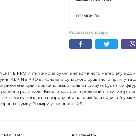
ОТЗЫВЫ (0)
Рассказать о товаре
 ALPINE PRO. Літня жіноча сукня з еластичного матеріалу з д
сукня ALPINE PRO виконана із сучасного суцільного принту та 
івприлеглий крій і довжина вище коліна підійдуть будь-якій фігу
аправлена ​​резинкою. Ви закохаєтеся в рожевий літній колір, д
 тільки у поїздці на природу або на пляж біля води, а й у місь
ібрана в гумку Розміри у наявності: ХS.
РМАЦИЯ
КЛИЕНТУ