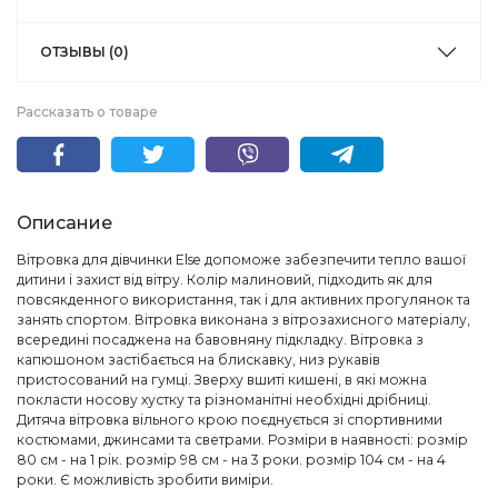
ОТЗЫВЫ (0)
Рассказать о товаре
Описание
Вітровка для дівчинки Else допоможе забезпечити тепло вашої
дитини і захист від вітру. Колір малиновий, підходить як для
повсякденного використання, так і для активних прогулянок та
занять спортом. Вітровка виконана з вітрозахисного матеріалу,
всередині посаджена на бавовняну підкладку. Вітровка з
капюшоном застібається на блискавку, низ рукавів
пристосований на гумці. Зверху вшиті кишені, в які можна
покласти носову хустку та різноманітні необхідні дрібниці.
Дитяча вітровка вільного крою поєднується зі спортивними
костюмами, джинсами та светрами. Розміри в наявності: розмір
80 см - на 1 рік. розмір 98 см - на 3 роки. розмір 104 см - на 4
роки. Є можливість зробити виміри.