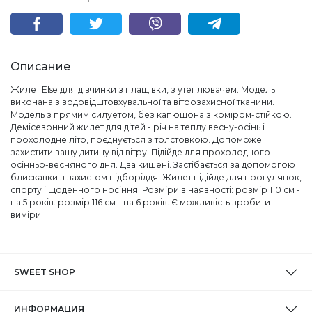
Описание
Жилет Else для дівчинки з плащівки, з утеплювачем. Модель
виконана з водовідштовхувальної та вітрозахисної тканини.
Модель з прямим силуетом, без капюшона з коміром-стійкою.
Демісезонний жилет для дітей - річ на теплу весну-осінь і
прохолодне літо, поєднується з толстовкою. Допоможе
захистити вашу дитину від вітру! Підійде для прохолодного
осінньо-весняного дня. Два кишені. Застібається за допомогою
блискавки з захистом підборіддя. Жилет підійде для прогулянок,
спорту і щоденного носіння. Розміри в наявності: розмір 110 см -
на 5 років. розмір 116 см - на 6 років. Є можливість зробити
виміри.
SWEET SHOP
ИНФОРМАЦИЯ