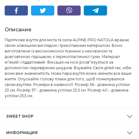
Описание
Підліткове взуття для міста та села ALPINE PRO NATOLA вражає
своїм зовнішнім виглядом і трикотажним матеріалом. Воно
виготовлене із високоякісної тканини з нековзною та
довговічною підошвою з термопластичної гуми. Матеріал
м“який і піддатливий. Фіксація на нозі розв“язується за
допомогою перевірених шнурків. Взувайте Своїх дітей так, ніби
вони вже знаменитість. Нова пара взуття може змінити все ваше
життя. Опускайте голову тільки для того, щоб помилуватися
своїм взуттям. Розміри в наявності: Розмір 36 - довжина устілки
23 см. Розмір 37 - довжина устілки 23,5 см. Розмір 40 - довжина
устілки 25,5 см.
SWEET SHOP
ИНФОРМАЦИЯ