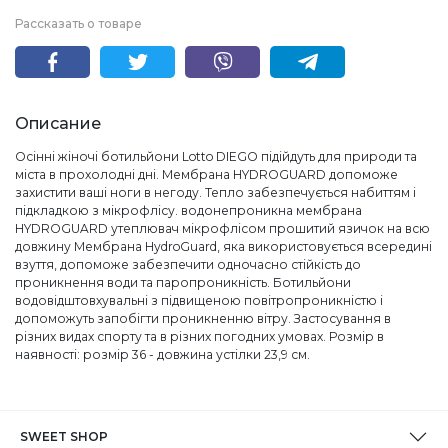
Рассказать о товаре
Описание
Осінні жіночі ботильйони Lotto DIEGO підійдуть для природи та
міста в прохолодні дні. Мембрана HYDROGUARD допоможе
захистити ваші ноги в негоду. Тепло забезпечується набиттям і
підкладкою з мікрофлісу. водонепроникна мембрана
HYDROGUARD утеплювач мікрофлісом прошитий язичок на всю
довжину Мембрана HydroGuard, яка використовується всередині
взуття, допоможе забезпечити одночасно стійкість до
проникнення води та паропроникність. Ботильйони
водовідштовхувальні з підвищеною повітропроникністю і
допоможуть запобігти проникненню вітру. Застосування в
різних видах спорту та в різних погодних умовах. Розмір в
наявності: розмір 36 - довжина устілки 23,9 см.
SWEET SHOP