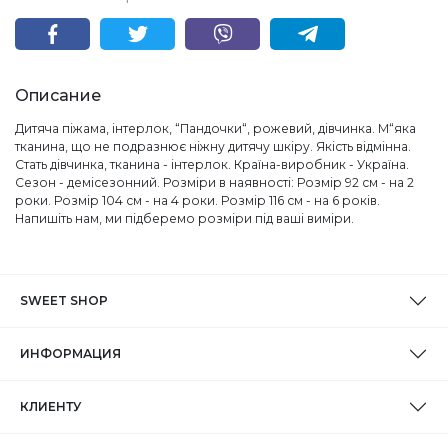
Описание
Дитяча піжама, інтерлок, “Пандочки“, рожевий, дівчинка. М“яка
тканина, що не подразнює ніжну дитячу шкіру. Якість відмінна.
Стать дівчинка, тканина - інтерлок. Країна-виробник - Україна.
Сезон - демісезонний. Розміри в наявності: Розмір 92 см - на 2
роки. Розмір 104 см - на 4 роки. Розмір 116 см - на 6 років.
Напишіть нам, ми підберемо розміри під ваші виміри.
SWEET SHOP
ИНФОРМАЦИЯ
КЛИЕНТУ