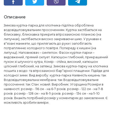
Описание
Зимова куртка-парка для хлопчика-підлітка оброблена
водовідштовхувальним просоченням. Куртка застібається на
блискавку, блискавка прикрита вітрозахисною планкою (на
липучках), застібається високо закриваючи шию. У рукавах є
в“язані манжети, що прилягають до руки і запобігають
потраплянню холодного повітря. Попереду є кишені (на
липучці). Наповнювач – синтепон. Фасон куртки-парки –
видовжений, прямий силует. Капюшон глибокий, прикрашений
пухом зі штучного хутра, Комір - стійка, високий, капюшон
цілісний глибокий, на затяжці. Зимова куртка-парку на хлопчика
пошита з водо- та вітрозахисної бар“єрної плащечки. Підійде для
холодної зими. Вид виробу: куртка-парка Наявність кишень: так
Водовідштовхувальна мембрана: так Водовідштовхувальне
просочення: так Стан: новий. Виробник: Угорщина Розміри в
наявності: розмір - 116 см - на 6-7 років. розмір - 122 см - на 7-8
років. розмір - 128 см - на 8-9 років. розмір - 134 см - на 9-10
років. Вкажіть потрібний розмір у коментарях до замовлення. Є
можливість зробити виміри.