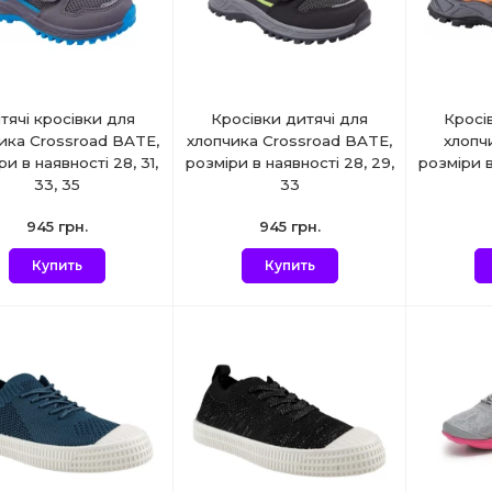
тячі кросівки для
Кросівки дитячі для
Кросі
ика Crossroad BATE,
хлопчика Crossroad BATE,
хлопч
ри в наявності 28, 31,
розміри в наявності 28, 29,
розміри в
33, 35
33
945 грн.
945 грн.
Купить
Купить