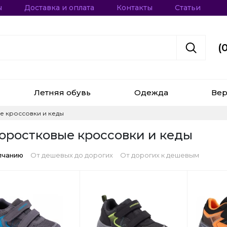
ы
Доставка и оплата
Контакты
Статьи
(
Летняя обувь
Одежда
Вер
е кроссовки и кеды
оростковые кроссовки и кеды
лчанию
От дешевых до дорогих
От дорогих к дешевым