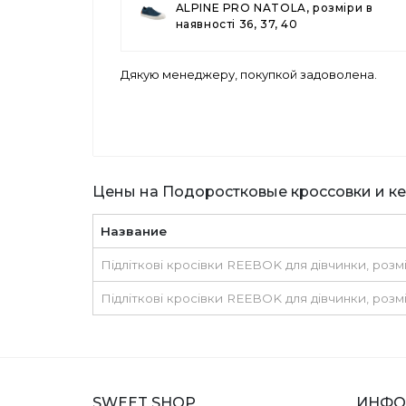
ALPINE PRO NATOLA, розміри в
наявності 36, 37, 40
Дякую менеджеру, покупкой задоволена.
Цены на Подоростковые кроссовки и к
Название
Підліткові кросівки REEBOK для дівчинки, розміри
Підліткові кросівки REEBOK для дівчинки, розмір
SWEET SHOP
ИНФО