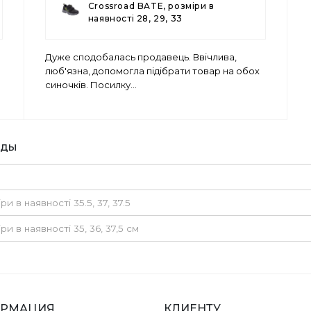
Crossroad BATE, розміри в
наявності 28, 29, 33
Дуже сподобалась продавець. Ввічлива,
люб'язна, допомогла підібрати товар на обох
синочків. Посилку
...
еды
 в наявності 35.5, 37, 37.5
и в наявності 35, 36, 37,5 см
РМАЦИЯ
КЛИЕНТУ