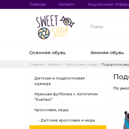
Главная
Каталог
Акционные товар
Осенняя обувь
Зимняя обувь
Главная
Каталог
Кроссовки, кеды
Подоростковы
Под
Детская и подростковая
одежда
По умо
Мужская футболка с логотипом
“Everlast“
Кроссовки, кеды
- Детские кроссовки и кеды