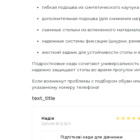
гибкая подошва из синтетического каучука
дополнительная подошва (для снижения нагр
съемные стельки из вспененного материала 
надежные системы фиксации (шнурки, реме
жесткий задник для устойчивости стопы и е
Подростковые кеды сочетают универсальность 
надежно защищают стопы во время прогулок или
Если возникнут проблемы с подбором обуви или
указанному номеру телефона!
text_title
Надія
2025-09-30 12:32:11
Підліткові кеди для дівчинки