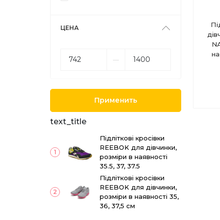
Пі
ЦЕНА
дів
NA
на
––
Применить
text_title
Підліткові кросівки
REEBOK для дівчинки,
1
розміри в наявності
35.5, 37, 37.5
Підліткові кросівки
REEBOK для дівчинки,
2
розміри в наявності 35,
36, 37,5 см