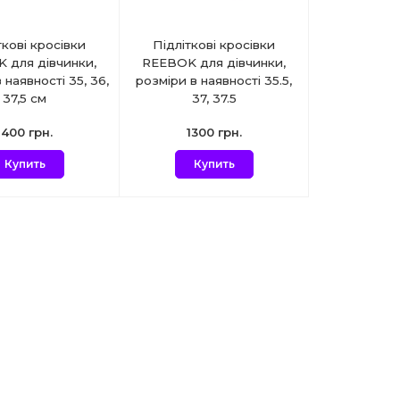
ткові кросівки
Підліткові кросівки
 для дівчинки,
REEBOK для дівчинки,
 наявності 35, 36,
розміри в наявності 35.5,
37,5 см
37, 37.5
1400 грн.
1300 грн.
Купить
Купить