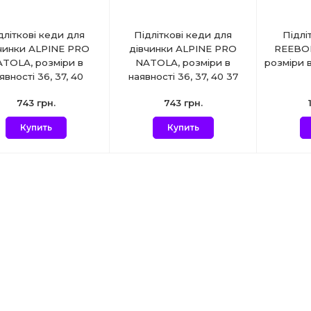
дліткові кеди для
Підліткові кеди для
Підлі
чинки ALPINE PRO
дівчинки ALPINE PRO
REEBOK
TOLA, розміри в
NATOLA, розміри в
розміри в
явності 36, 37, 40
наявності 36, 37, 40 37
743 грн.
743 грн.
Купить
Купить