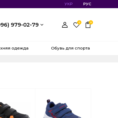
УКР
РУС
0
0
096) 979-02-79
хняя одежда
Обувь для спорта