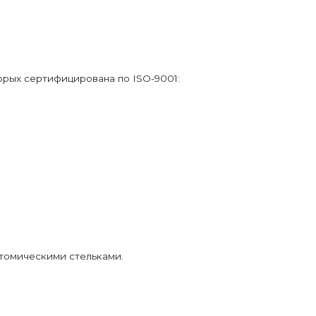
орых сертифицирована по ISO-9001:
томическими стельками.