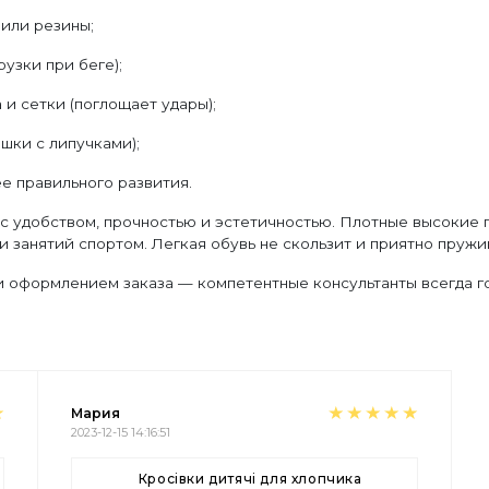
 или резины;
узки при беге);
и сетки (поглощает удары);
шки с липучками);
е правильного развития.
с удобством, прочностью и эстетичностью. Плотные высокие
 занятий спортом. Легкая обувь не скользит и приятно пружи
 оформлением заказа — компетентные консультанты всегда го
Мария
2023-12-15 14:16:51
Кросівки дитячі для хлопчика